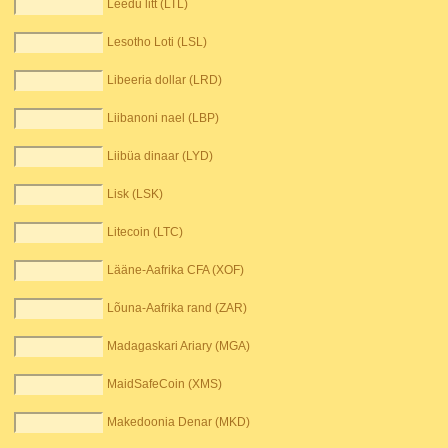
Leedu litt (LTL)
Lesotho Loti (LSL)
Libeeria dollar (LRD)
Liibanoni nael (LBP)
Liibüa dinaar (LYD)
Lisk (LSK)
Litecoin (LTC)
Lääne-Aafrika CFA (XOF)
Lõuna-Aafrika rand (ZAR)
Madagaskari Ariary (MGA)
MaidSafeCoin (XMS)
Makedoonia Denar (MKD)