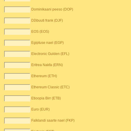
Dominikaani peeso (DOP)
Džibuuti frank (DJF)
EOS (EOS)
Egiptuse nael (EGP)
Electronic Gulden (EFL)
Eritrea Nakfa (ERN)
Ethereum (ETH)
Ethereum Classic (ETC)
Etioopia Birr (ETB)
Euro (EUR)
Falklandi saarte nael (FKP)