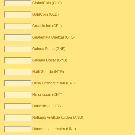
GlobalCoin (GLC)
GoldCoin (GLD)
Gruusia lari (GEL)
Guatemala Quetzal (GTQ)
Guinea Franc (GNF)
Guyana Dollar (GYD)
Haiti Gourde (HTG)
Hiina Offshore Yuan (CNH)
Hiina jüään (CNY)
HoboNickel (HBN)
Hollandi Antillide kulden (ANG)
Hondurase Lempira (HNL)