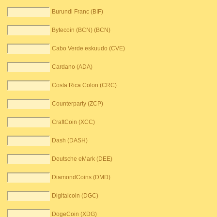
Burundi Franc (BIF)
Bytecoin (BCN) (BCN)
Cabo Verde eskuudo (CVE)
Cardano (ADA)
Costa Rica Colon (CRC)
Counterparty (ZCP)
CraftCoin (XCC)
Dash (DASH)
Deutsche eMark (DEE)
DiamondCoins (DMD)
Digitalcoin (DGC)
DogeCoin (XDG)