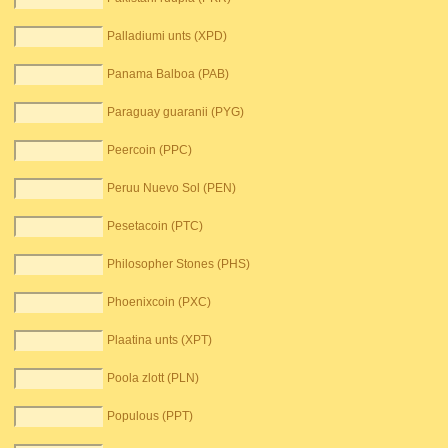
Palladiumi unts (XPD)
Panama Balboa (PAB)
Paraguay guaranii (PYG)
Peercoin (PPC)
Peruu Nuevo Sol (PEN)
Pesetacoin (PTC)
Philosopher Stones (PHS)
Phoenixcoin (PXC)
Plaatina unts (XPT)
Poola zlott (PLN)
Populous (PPT)