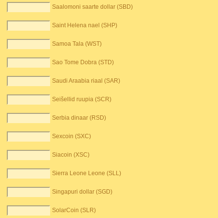
Saalomoni saarte dollar (SBD)
Saint Helena nael (SHP)
Samoa Tala (WST)
Sao Tome Dobra (STD)
Saudi Araabia riaal (SAR)
Seišellid ruupia (SCR)
Serbia dinaar (RSD)
Sexcoin (SXC)
Siacoin (XSC)
Sierra Leone Leone (SLL)
Singapuri dollar (SGD)
SolarCoin (SLR)