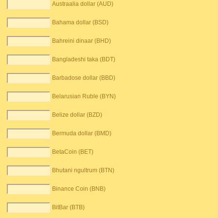
Austraalia dollar (AUD)
Bahama dollar (BSD)
Bahreini dinaar (BHD)
Bangladeshi taka (BDT)
Barbadose dollar (BBD)
Belarusian Ruble (BYN)
Belize dollar (BZD)
Bermuda dollar (BMD)
BetaCoin (BET)
Bhutani ngultrum (BTN)
Binance Coin (BNB)
BitBar (BTB)