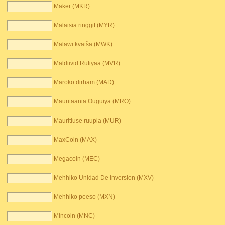
Maker (MKR)
Malaisia ​​ringgit (MYR)
Malawi kvatša (MWK)
Maldiivid Rufiyaa (MVR)
Maroko dirham (MAD)
Mauritaania Ouguiya (MRO)
Mauritiuse ruupia (MUR)
MaxCoin (MAX)
Megacoin (MEC)
Mehhiko Unidad De Inversion (MXV)
Mehhiko peeso (MXN)
Mincoin (MNC)