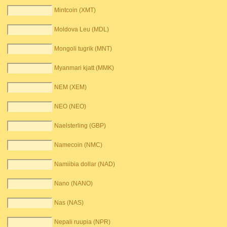
Mintcoin (XMT)
Moldova Leu (MDL)
Mongoli tugrik (MNT)
Myanmari kjatt (MMK)
NEM (XEM)
NEO (NEO)
Naelsterling (GBP)
Namecoin (NMC)
Namiibia dollar (NAD)
Nano (NANO)
Nas (NAS)
Nepali ruupia (NPR)