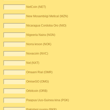
NetCoin (NET)
New Mosambiigi Metical (MZN)
Nicaragua Cordoba Oro (NIO)
Nigeeria Naira (NGN)
Norra kroon (NOK)
Novacoin (NVC)
Nxt (NXT)
Omaani Rial (OMR)
OmiseGO (OMG)
Orbitcoin (ORB)
Paapua Uus-Guinea kina (PGK)
Pakistani ruupia (PKR)