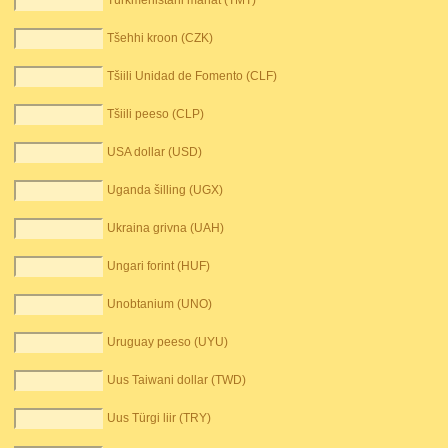
Türkmenistani manat (TMT)
Tšehhi kroon (CZK)
Tšiili Unidad de Fomento (CLF)
Tšiili peeso (CLP)
USA dollar (USD)
Uganda šilling (UGX)
Ukraina grivna (UAH)
Ungari forint (HUF)
Unobtanium (UNO)
Uruguay peeso (UYU)
Uus Taiwani dollar (TWD)
Uus Türgi liir (TRY)