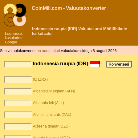
CoinMill.com - Valuutakonverter
Indoneesia ruupia (IDR) Valuutakursi Mõõtühikute
kalkulaator
Logi sisse,
kasutades
Google
See valuutakonverter
on uuendatud
valuutakurssidega 8 august 2026.
Indoneesia ruupia (IDR)
0x (ZRX)
Afganistani afghan (AFN)
Albaania lek (ALL)
Alumiiniumi unts (XAL)
Alžeeria dinaar (DZD)