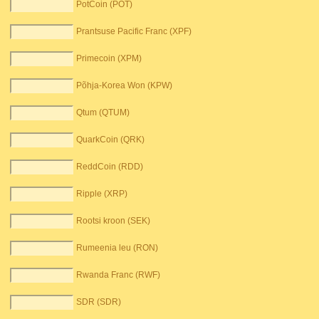
PotCoin (POT)
Prantsuse Pacific Franc (XPF)
Primecoin (XPM)
Põhja-Korea Won (KPW)
Qtum (QTUM)
QuarkCoin (QRK)
ReddCoin (RDD)
Ripple (XRP)
Rootsi kroon (SEK)
Rumeenia leu (RON)
Rwanda Franc (RWF)
SDR (SDR)