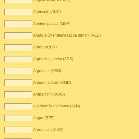
Angola kwanza (AOA)
Anoncoin (ANC)
Aomeni pataca (MOP)
Araabia Ühendemiraatide dirham (AED)
Ardor (ARDR)
Argentiina peeso (ARS)
Argentum (ARG)
Armeenia dram (AMD)
Aruba florin (AWG)
Aserbaidžaani manat (AZN)
Augur (REP)
Auroracoin (AUR)