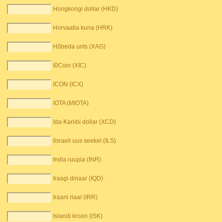
Hongkongi dollar (HKD)
Horvaatia kuna (HRK)
Hõbeda unts (XAG)
I0Coin (XIC)
ICON (ICX)
IOTA (MIOTA)
Ida-Kariibi dollar (XCD)
Iisraeli uus seekel (ILS)
India ruupia (INR)
Iraagi dinaar (IQD)
Iraani riaal (IRR)
Islandi kroon (ISK)