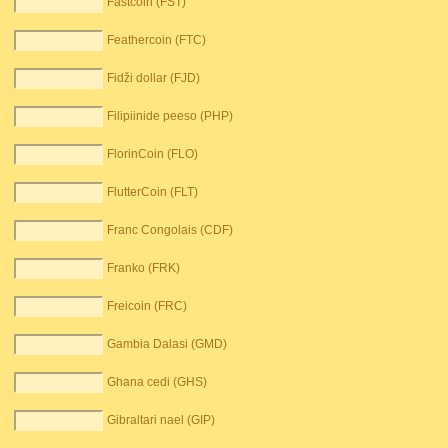
Fastcoin (FST)
Feathercoin (FTC)
Fidži dollar (FJD)
Filipiinide peeso (PHP)
FlorinCoin (FLO)
FlutterCoin (FLT)
Franc Congolais (CDF)
Franko (FRK)
Freicoin (FRC)
Gambia Dalasi (GMD)
Ghana cedi (GHS)
Gibraltari nael (GIP)