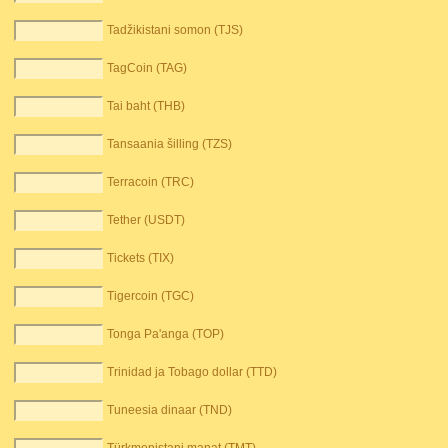
Tadžikistani somon (TJS)
TagCoin (TAG)
Tai baht (THB)
Tansaania šilling (TZS)
Terracoin (TRC)
Tether (USDT)
Tickets (TIX)
Tigercoin (TGC)
Tonga Pa'anga (TOP)
Trinidad ja Tobago dollar (TTD)
Tuneesia dinaar (TND)