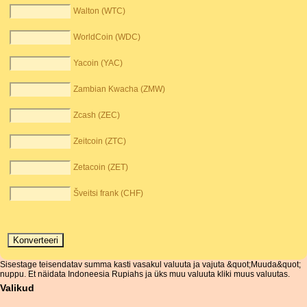
Walton (WTC)
WorldCoin (WDC)
Yacoin (YAC)
Zambian Kwacha (ZMW)
Zcash (ZEC)
Zeitcoin (ZTC)
Zetacoin (ZET)
Šveitsi frank (CHF)
Sisestage teisendatav summa kasti vasakul valuuta ja vajuta &quot;Muuda&quot;
nuppu. Et näidata Indoneesia Rupiahs ja üks muu valuuta kliki muus valuutas.
Valikud