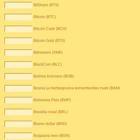
BitShare (BTS)
Bitcoin (BTC)
Bitcoin Cash (BCH)
Bitcoin Gold (BTG)
Bitmonero (XMR)
BlackCoin (BLC)
Boliivia boliviano (BOB)
Bosnia ja Hertsegoviina konverteeritav mark (BAM)
Botswana Pula (BWP)
Brasiilia reaal (BRL)
Brunei dollar (BND)
Bulgaaria leev (BGN)