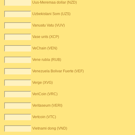
Uus-Meremaa dollar (NZD)
Uzbekistani Som (UZS)
Vanuatu Vatu (VUV)
Vase unts (XCP)
VeChain (VEN)
Vene rubla (RUB)
Venezuela Bolivar Fuerte (VEF)
Verge (XVG)
VeriCoin (VRC)
Veritaseum (VERI)
Vertcoin (VTC)
Vietnami dong (VND)