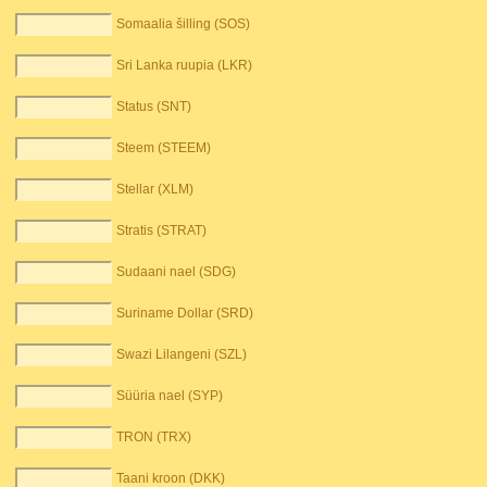
Somaalia šilling (SOS)
Sri Lanka ruupia (LKR)
Status (SNT)
Steem (STEEM)
Stellar (XLM)
Stratis (STRAT)
Sudaani nael (SDG)
Suriname Dollar (SRD)
Swazi Lilangeni (SZL)
Süüria nael (SYP)
TRON (TRX)
Taani kroon (DKK)