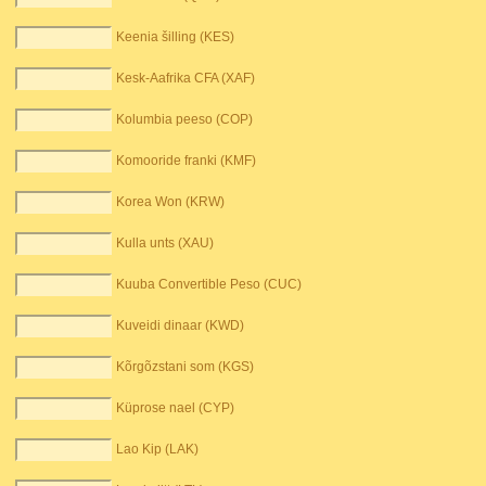
Keenia šilling (KES)
Kesk-Aafrika CFA (XAF)
Kolumbia peeso (COP)
Komooride franki (KMF)
Korea Won (KRW)
Kulla unts (XAU)
Kuuba Convertible Peso (CUC)
Kuveidi dinaar (KWD)
Kõrgõzstani som (KGS)
Küprose nael (CYP)
Lao Kip (LAK)