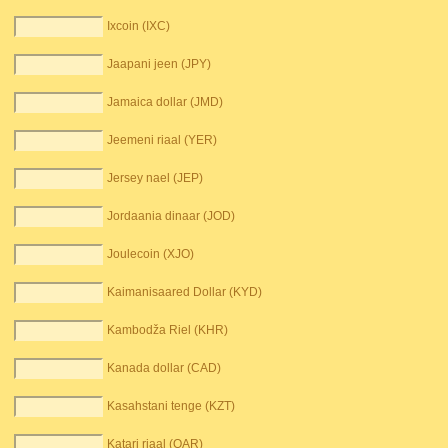
Ixcoin (IXC)
Jaapani jeen (JPY)
Jamaica dollar (JMD)
Jeemeni riaal (YER)
Jersey nael (JEP)
Jordaania dinaar (JOD)
Joulecoin (XJO)
Kaimanisaared Dollar (KYD)
Kambodža Riel (KHR)
Kanada dollar (CAD)
Kasahstani tenge (KZT)
Katari riaal (QAR)